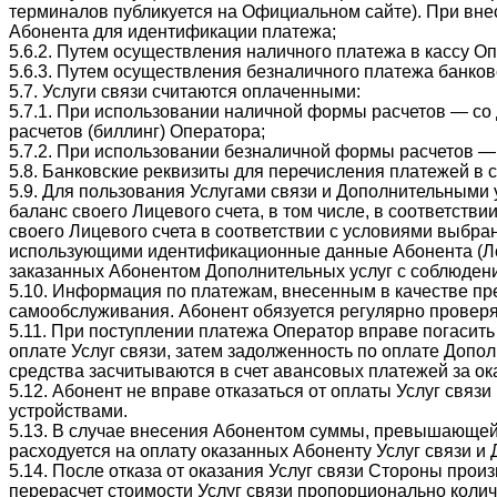
терминалов публикуется на Официальном сайте). При вн
Абонента для идентификации платежа;
5.6.2. Путем осуществления наличного платежа в кассу О
5.6.3. Путем осуществления безналичного платежа банко
5.7. Услуги связи считаются оплаченными:
5.7.1. При использовании наличной формы расчетов — с
расчетов (биллинг) Оператора;
5.7.2. При использовании безналичной формы расчетов — 
5.8. Банковские реквизиты для перечисления платежей в 
5.9. Для пользования Услугами связи и Дополнительными
баланс своего Лицевого счета, в том числе, в соответст
своего Лицевого счета в соответствии с условиями выбра
использующими идентификационные данные Абонента (Лог
заказанных Абонентом Дополнительных услуг с соблюден
5.10. Информация по платежам, внесенным в качестве пр
самообслуживания. Абонент обязуется регулярно проверя
5.11. При поступлении платежа Оператор вправе погасит
оплате Услуг связи, затем задолженность по оплате Допо
средства засчитываются в счет авансовых платежей за ока
5.12. Абонент не вправе отказаться от оплаты Услуг связ
устройствами.
5.13. В случае внесения Абонентом суммы, превышающей
расходуется на оплату оказанных Абоненту Услуг связи 
5.14. После отказа от оказания Услуг связи Стороны прои
перерасчет стоимости Услуг связи пропорционально колич