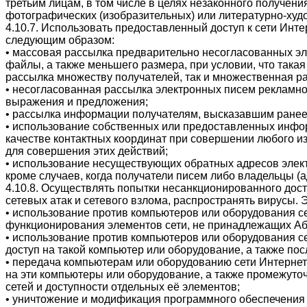
третьим лицам, в том числе в целях незаконного получен
фотографических (изобразительных) или литературно-ху
4.10.7. Использовать предоставленный доступ к сети Инте
следующим образом:
• массовая рассылка предварительно несогласованных э
файлы, а также меньшего размера, при условии, что так
рассылка множеству получателей, так и множественная р
• несогласованная рассылка электронных писем рекламно
выражения и предложения;
• рассылка информации получателям, высказавшим ранее
• использование собственных или предоставленных инфор
качестве контактных координат при совершении любого из
для совершения этих действий;
• использование несуществующих обратных адресов элект
кроме случаев, когда получатели писем либо владельцы 
4.10.8. Осуществлять попытки несанкционированного досту
сетевых атак и сетевого взлома, распространять вирусы.
• использование против компьютеров или оборудования с
функционирования элементов сети, не принадлежащих Аб
• использование против компьютеров или оборудования се
доступ на такой компьютер или оборудование, а также по
• передача компьютерам или оборудованию сети Интернет
на эти компьютеры или оборудование, а также промежуто
сетей и доступности отдельных её элементов;
• уничтожение и модификация программного обеспечения 