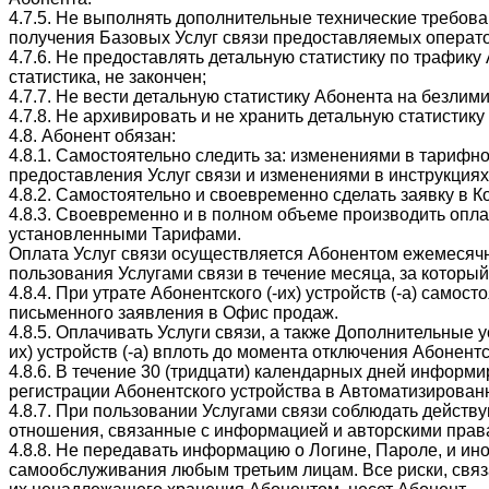
4.7.5. Не выполнять дополнительные технические требов
получения Базовых Услуг связи предоставляемых операт
4.7.6. Не предоставлять детальную статистику по трафик
статистика, не закончен;
4.7.7. Не вести детальную статистику Абонента на безли
4.7.8. Не архивировать и не хранить детальную статистик
4.8. Абонент обязан:
4.8.1. Самостоятельно следить за: изменениями в тарифн
предоставления Услуг связи и изменениями в инструкциях
4.8.2. Самостоятельно и своевременно сделать заявку в 
4.8.3. Своевременно и в полном объеме производить оплат
установленными Тарифами.
Оплата Услуг связи осуществляется Абонентом ежемесячн
пользования Услугами связи в течение месяца, за который
4.8.4. При утрате Абонентского (-их) устройств (-а) само
письменного заявления в Офис продаж.
4.8.5. Оплачивать Услуги связи, а также Дополнительные 
их) устройств (-а) вплоть до момента отключения Абонентско
4.8.6. В течение 30 (тридцати) календарных дней информ
регистрации Абонентского устройства в Автоматизирован
4.8.7. При пользовании Услугами связи соблюдать действ
отношения, связанные с информацией и авторскими прав
4.8.8. Не передавать информацию о Логине, Пароле, и и
самообслуживания любым третьим лицам. Все риски, свя