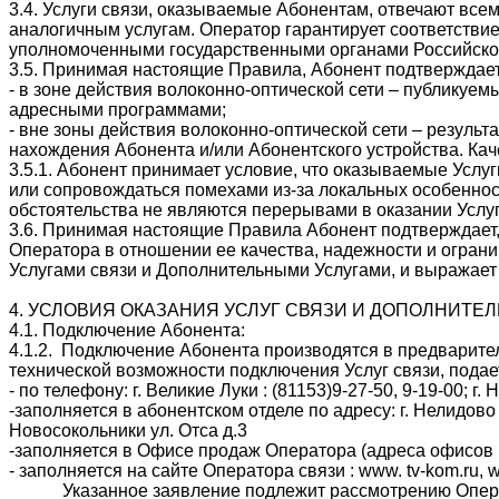
3.4. Услуги связи, оказываемые Абонентам, отвечают в
аналогичным услугам. Оператор гарантирует соответстви
уполномоченными государственными органами Российско
3.5. Принимая настоящие Правила, Абонент подтверждает,
- в зоне действия волоконно-оптической сети – публикуе
адресными программами;
- вне зоны действия волоконно-оптической сети – результ
нахождения Абонента и/или Абонентского устройства. Кач
3.5.1. Абонент принимает условие, что оказываемые Услу
или сопровождаться помехами из-за локальных особенност
обстоятельства не являются перерывами в оказании Услуг
3.6. Принимая настоящие Правила Абонент подтверждает,
Оператора в отношении ее качества, надежности и ограни
Услугами связи и Дополнительными Услугами, и выражает 
4. УСЛОВИЯ ОКАЗАНИЯ УСЛУГ СВЯЗИ И ДОПОЛНИТЕ
4.1. Подключение Абонента:
4.1.2. Подключение Абонента производятся в предварите
технической возможности подключения Услуг связи, под
- по телефону: г. Великие Луки : (81153)9-27-50, 9-19-00; г.
-заполняется в абонентском отделе по адресу: г. Нелидово у
Новосокольники ул. Отса д.3
-заполняется в Офисе продаж Оператора (адреса офисов
- заполняется на сайте Оператора связи : www. tv-kom.ru, 
Указанное заявление подлежит рассмотрению Операторо