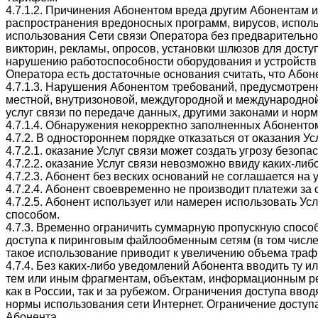
4.7.1.2. Причинения Абонентом вреда другим Абонентам и/
распространения вредоносных программ, вирусов, исполь
использования Сети связи Оператора без предварительно
викторин, рекламы, опросов, установки шлюзов для досту
нарушению работоспособности оборудования и устройств с
Оператора есть достаточные основания считать, что Абоне
4.7.1.3. Нарушения Абонентом требований, предусмотре
местной, внутризоновой, междугородной и международной
услуг связи по передаче данных, другими законами и но
4.7.1.4. Обнаружения некорректно заполненных Абонентом
4.7.2. В одностороннем порядке отказаться от оказания 
4.7.2.1. оказание Услуг связи может создать угрозу безоп
4.7.2.2. оказание Услуг связи невозможно ввиду каких-ли
4.7.2.3. Абонент без веских оснований не соглашается н
4.7.2.4. Абонент своевременно не производит платежи за 
4.7.2.5. Абонент использует или намерен использовать Ус
способом.
4.7.3. Временно ограничить суммарную пропускную спосо
доступа к пиринговым файлообменным сетям (в том числе,
такое использование приводит к увеличению объема траф
4.7.4. Без каких-либо уведомлений Абонента вводить ту 
тем или иным фрагментам, объектам, информационным ресу
как в России, так и за рубежом. Ограничения доступа вв
нормы использования сети Интернет. Ограничение доступа
Абонента.