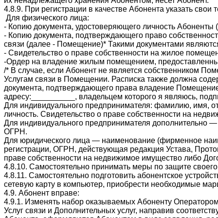
их ненадлежащего хранения Абонентом, несет Абонент.
4.8.9. При регистрации в качестве Абонента указать св
Для физического лица:
- Копию документа, удостоверяющего личность Абоненты (
- Копию документа, подтверждающего право собственност
связи (далее - Помещение)* Такими документами являютс
- Свидетельство о праве собственности на жилое помеще
-Ордер на владение жилым помещением, предоставленным
/* В случае, если Абонент не является собственником По
Услугам связи в Помещении. Расписка также должна соде
документа, подтверждающего права владение Помещением
адресу:__________, владельцем которого я являюсь, подп
Для индивидуального предпринимателя: фамилию, имя, от
личность. Свидетельство о праве собственности на нед
Для индивидуального предпринимателя дополнительно — д
ОГРН.
Для юридического лица — наименование (фирменное наиме
регистрации, ОГРН, действующая редакция Устава, Проток
праве собственности на недвижимое имущество либо Дог
4.8.10. Самостоятельно принимать меры по защите своег
4.8.11. Самостоятельно подготовить абонентское устройс
сетевую карту в компьютер, приобрести необходимые марш
4.9. Абонент вправе:
4.9.1. Изменять набор оказываемых Абоненту Оператором
Услуг связи и Дополнительных услуг, направив соответс