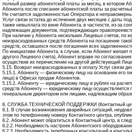
полный размер абонентской платы за месяц, в котором Аб
Абонента после списания абонентской платы за расчетный
Не считается задолженностью Оператора и неправомерны
Услуг связи остатка до истечения двух месяцев с даты 
также невыплата по вине Абонента, в частности, из-за с
надлежащих документов, подтверждающих правопреемство
При наличии у Абонента нескольких Лицевых счетов, по 
неизрасходованных средств Абонента на погашение такой
средств, оставшихся после погашения всех задолженност
По инициативе Абонента, в случае, если Абонент желает 
другого Лицевого счета), Абонент вправе по согласовани
осуществив их перечисление на другой действующий Лицев
5.15. Возврат неизрасходованных в оплату Услуг связи д
5.15.1. Абоненту — физическому лицу на основании его 
лица) в Офисах продаж Абонентов.
5.15.2. Абоненту — юридическому лицу в рублях на расче
средств Абоненту — юридическому лицу осуществляется 
генеральным директором или лицами, надлежащим образо
6. СЛУЖБА ТЕХНИЧЕСКОЙ ПОДДЕРЖКИ (Контактный це
6.1. В случае возникновения аварийных ситуаций, неудов
этом по телефонному номеру Контактного центра, опублик
6.2. Абонент может обратиться в Контактный центр, в сле
6.2.2. Необходимость настроек Абонентского оборудования
6.2.3. Необходимость телефонных консультаций и консу