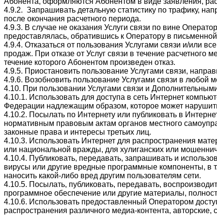
Абонента, оформляются Абонентом в виде заявления, рас
4.9.2. Запрашивать детальную статистику по трафику, на
после окончания расчетного периода.
4.9.3. В случае не оказания Услуги связи по вине Операто
предоставлялась, обратившись к Оператору в письменно
4.9.4. Отказаться от пользования Услугами связи и/или 
продаж. При отказе от Услуг связи в течение расчетного 
течение которого Абонентом произведен отказ.
4.9.5. Приостановить пользование Услугами связи, напр
4.9.6. Возобновить пользование Услугами связи в любой
4.10. При пользовании Услугами связи и Дополнительн
4.10.1. Использовать для доступа в сеть Интернет компь
Федерации надлежащим образом, которое может нарушить
4.10.2. Посылать по Интернету или публиковать в Интер
нормативным правовым актам органов местного самоупр
законные права и интересы третьих лиц.
4.10.3. Использовать Интернет для распространения мат
или национальной вражды, для хулиганских или мошеннич
4.10.4. Публиковать, передавать, запрашивать и исполь
вирусы или другие вредные программные компоненты, в т
наносить какой-либо вред другим пользователям сети.
4.10.5. Посылать, публиковать, передавать, воспроизвод
программное обеспечение или другие материалы, полност
4.10.6. Использовать предоставленный Оператором доступ
распространения различного медиа-контента, авторские