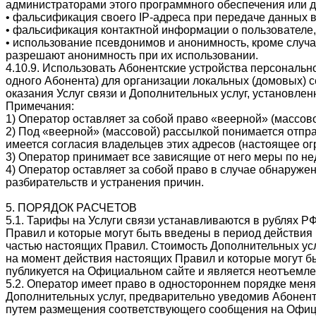
администраторами этого программного обеспечения или 
• фальсификация своего IP-адреса при передаче данных в
• фальсификация контактной информации о пользователе,
• использование псевдонимов и анонимность, кроме случа
разрешают анонимность при их использовании.
4.10.9. Использовать Абонентские устройства персональн
одного Абонента) для организации локальных (домовых) 
оказания Услуг связи и Дополнительных услуг, установле
Примечания:
1) Оператор оставляет за собой право «веерной» (массо
2) Под «веерной» (массовой) рассылкой понимается отпра
имеется согласия владельцев этих адресов (настоящее ог
3) Оператор принимает все зависящие от него меры по 
4) Оператор оставляет за собой право в случае обнаружен
разбирательств и устранения причин.
5. ПОРЯДОК РАСЧЕТОВ
5.1. Тарифы на Услуги связи устанавливаются в рублях 
Правил и которые могут быть введены в период действи
частью настоящих Правил. Стоимость Дополнительных усл
на момент действия настоящих Правил и которые могут б
публикуется на Официальном сайте и является неотъемл
5.2. Оператор имеет право в одностороннем порядке мен
Дополнительных услуг, предварительно уведомив Абоненто
путем размещения соответствующего сообщения на Офици