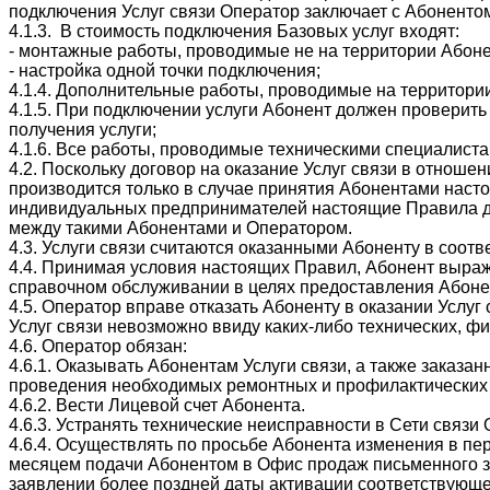
подключения Услуг связи Оператор заключает с Абонентом 
4.1.3. В стоимость подключения Базовых услуг входят:
- монтажные работы, проводимые не на территории Абонен
- настройка одной точки подключения;
4.1.4. Дополнительные работы, проводимые на территори
4.1.5. При подключении услуги Абонент должен проверит
получения услуги;
4.1.6. Все работы, проводимые техническими специалис
4.2. Поскольку договор на оказание Услуг связи в отноше
производится только в случае принятия Абонентами наст
индивидуальных предпринимателей настоящие Правила дей
между такими Абонентами и Оператором.
4.3. Услуги связи считаются оказанными Абоненту в соот
4.4. Принимая условия настоящих Правил, Абонент выраж
справочном обслуживании в целях предоставления Абонен
4.5. Оператор вправе отказать Абоненту в оказании Услуг
Услуг связи невозможно ввиду каких-либо технических, ф
4.6. Оператор обязан:
4.6.1. Оказывать Абонентам Услуги связи, а также заказ
проведения необходимых ремонтных и профилактических 
4.6.2. Вести Лицевой счет Абонента.
4.6.3. Устранять технические неисправности в Сети связ
4.6.4. Осуществлять по просьбе Абонента изменения в пе
месяцем подачи Абонентом в Офис продаж письменного з
заявлении более поздней даты активации соответствующе